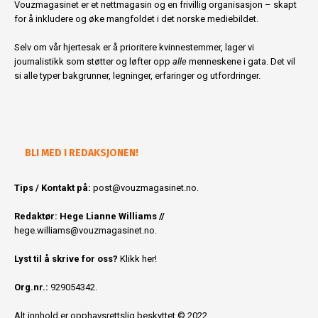
Vouzmagasinet er et nettmagasin og en frivillig organisasjon – skapt
for å inkludere og øke mangfoldet i det norske mediebildet.
Selv om vår hjertesak er å prioritere kvinnestemmer, lager vi
journalistikk som støtter og løfter opp
alle
menneskene i gata. Det vil
si alle typer bakgrunner, legninger, erfaringer og utfordringer.
BLI MED I REDAKSJONEN!
Tips / Kontakt på:
post@vouzmagasinet.no.
Redaktør: Hege Lianne Williams //
hege.williams@vouzmagasinet.no
.
Lyst til å skrive for oss?
Klikk her!
Org.nr.:
929054342.
Alt innhold er opphavsrettslig beskyttet © 2022