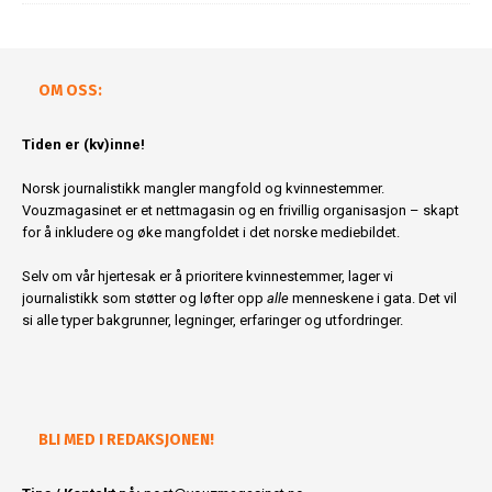
OM OSS:
Tiden er (kv)inne!
Norsk journalistikk mangler mangfold og kvinnestemmer.
Vouzmagasinet er et nettmagasin og en frivillig organisasjon – skapt
for å inkludere og øke mangfoldet i det norske mediebildet.
Selv om vår hjertesak er å prioritere kvinnestemmer, lager vi
journalistikk som støtter og løfter opp
alle
menneskene i gata. Det vil
si alle typer bakgrunner, legninger, erfaringer og utfordringer.
BLI MED I REDAKSJONEN!