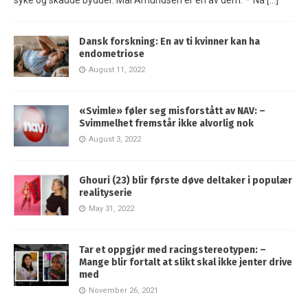
syke og skadde byduer. Mai Amundsen er én av dem. – Nå
[…]
Dansk forskning: En av ti kvinner kan ha
endometriose
August 11, 2022
«Svimle» føler seg misforstått av NAV: –
Svimmelhet fremstår ikke alvorlig nok
August 3, 2022
Ghouri (23) blir første døve deltaker i populær
realityserie
May 31, 2022
Tar et oppgjør med racingstereotypen: –
Mange blir fortalt at slikt skal ikke jenter drive
med
November 26, 2021