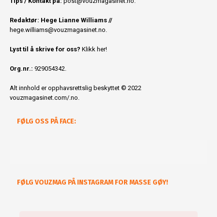
Tips / Kontakt på:
post@vouzmagasinet.no.
Redaktør: Hege Lianne Williams //
hege.williams@vouzmagasinet.no
.
Lyst til å skrive for oss?
Klikk her!
Org.nr.:
929054342.
Alt innhold er opphavsrettslig beskyttet © 2022
vouzmagasinet.com/.no.
FØLG OSS PÅ FACE:
FØLG VOUZMAG PÅ INSTAGRAM FOR MASSE GØY!