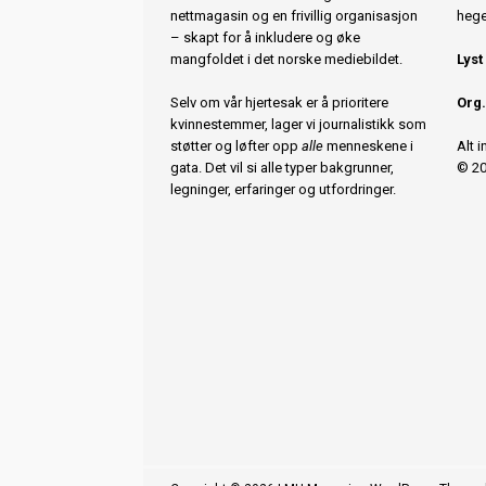
nettmagasin og en frivillig organisasjon
hege
– skapt for å inkludere og øke
mangfoldet i det norske mediebildet.
Lyst
Selv om vår hjertesak er å prioritere
Org.
kvinnestemmer, lager vi journalistikk som
støtter og løfter opp
alle
menneskene i
Alt 
gata. Det vil si alle typer bakgrunner,
© 20
legninger, erfaringer og utfordringer.