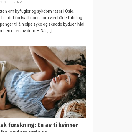
ust 31, 2022
ten om byfugler og sykdom raser i Oslo.
el er det fortsatt noen som vier både fritid og
penger til å hjelpe syke og skadde byduer. Mai
dsen er én av dem. – Nå
[…]
sk forskning: En av ti kvinner