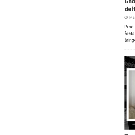
Gho
del
May
Produ
årets 
åring