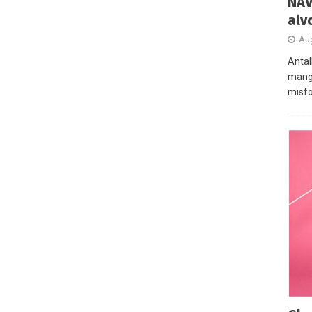
NAV
alv
Aug
Antal
mange
misfo