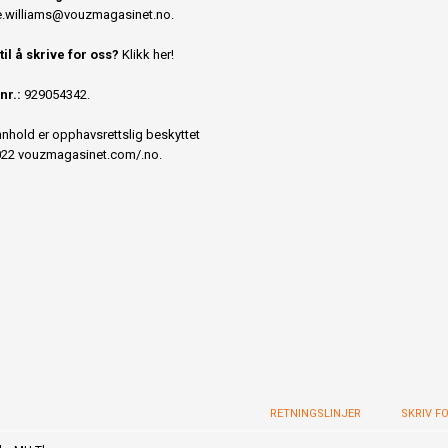
.williams@vouzmagasinet.no
.
 til å skrive for oss?
Klikk her!
nr.:
929054342.
innhold er opphavsrettslig beskyttet
22 vouzmagasinet.com/.no.
RETNINGSLINJER
SKRIV F