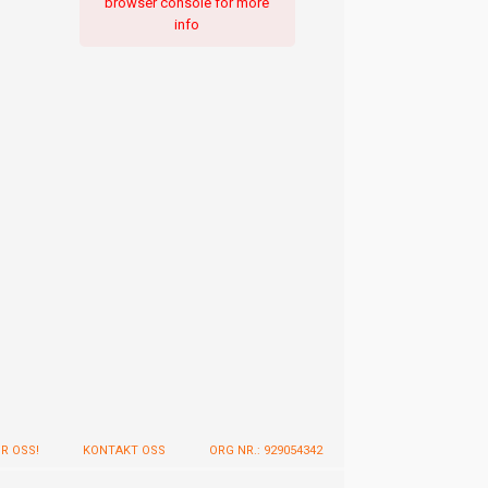
browser console for more
info
OR OSS!
KONTAKT OSS
ORG NR.: 929054342