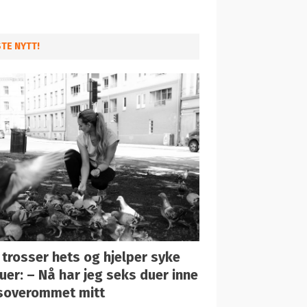
STE NYTT!
 trosser hets og hjelper syke
uer: – Nå har jeg seks duer inne
soverommet mitt