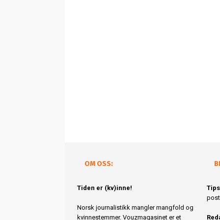
OM OSS:
B
Tiden er (kv)inne!
Tips
post
Norsk journalistikk mangler mangfold og
kvinnestemmer. Vouzmagasinet er et
Reda