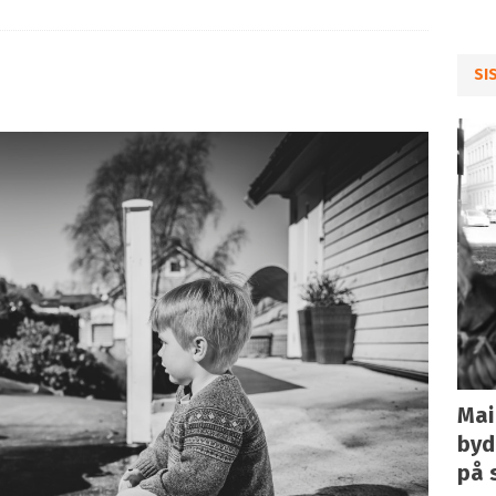
SI
Mai
byd
på 