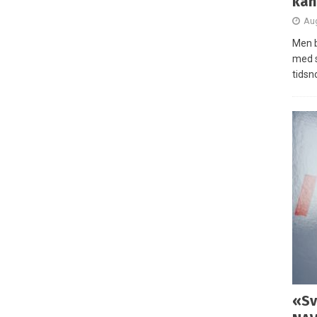
kan
Aug
Men b
med 
tidsn
«Sv