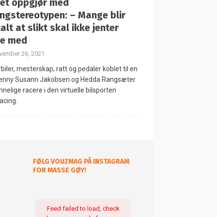
 et oppgjør med
ingstereotypen: – Mange blir
alt at slikt skal ikke jenter
ve med
vember 26, 2021
biler, mesterskap, ratt og pedaler koblet til en
Jenny Susann Jakobsen og Hedda Rangsæter
nnelige racere i den virtuelle bilsporten
acing.
FØLG VOUZMAG PÅ INSTAGRAM
FOR MASSE GØY!
Feed failed to load, check