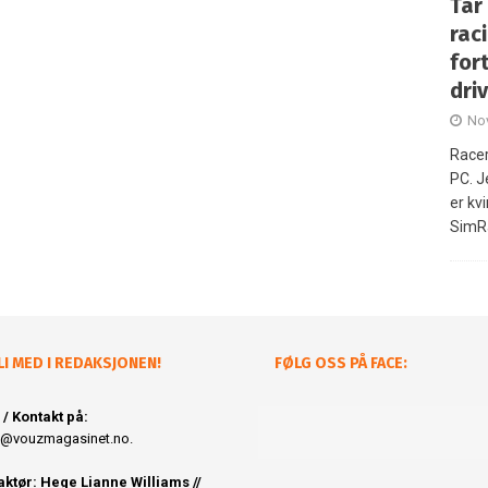
Tar
rac
fort
dri
No
Racer
PC. 
er kvi
SimR
LI MED I REDAKSJONEN!
FØLG OSS PÅ FACE:
 / Kontakt på:
@vouzmagasinet.no.
ktør: Hege Lianne Williams //