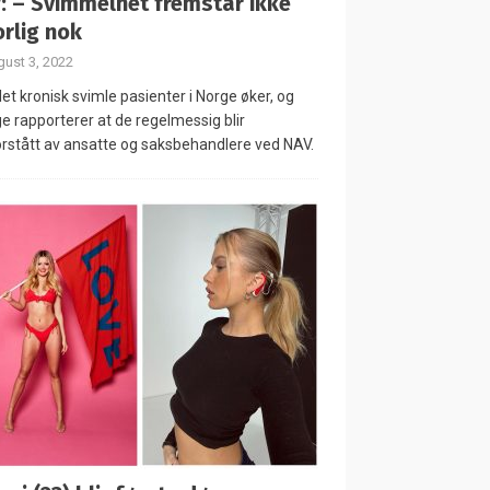
: – Svimmelhet fremstår ikke
orlig nok
ust 3, 2022
let kronisk svimle pasienter i Norge øker, og
 rapporterer at de regelmessig blir
rstått av ansatte og saksbehandlere ved NAV.