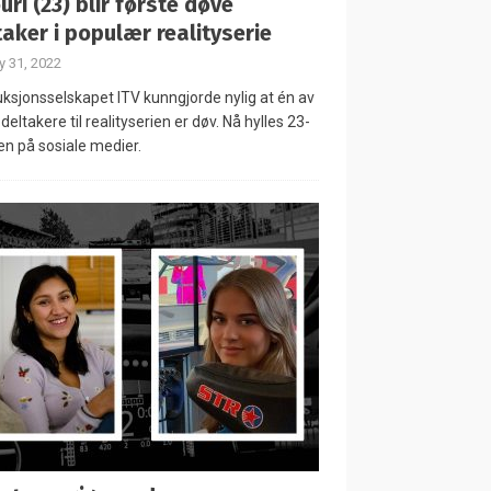
uri (23) blir første døve
taker i populær realityserie
 31, 2022
ksjonsselskapet ITV kunngjorde nylig at én av
deltakere til realityserien er døv. Nå hylles 23-
en på sosiale medier.