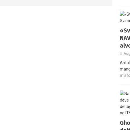
«Sv
NAV
alv
Aug
Antal
mange
misfo
Gho