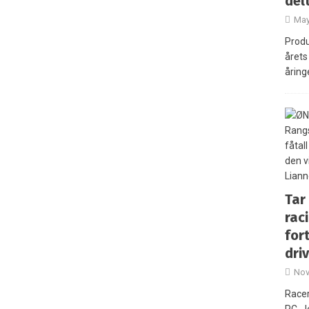
del
May
Produ
årets 
åring
Tar
rac
fort
dri
Nov
Racer