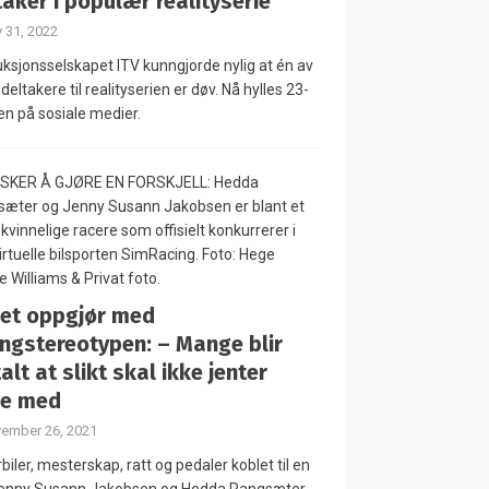
taker i populær realityserie
 31, 2022
ksjonsselskapet ITV kunngjorde nylig at én av
deltakere til realityserien er døv. Nå hylles 23-
en på sosiale medier.
 et oppgjør med
ingstereotypen: – Mange blir
alt at slikt skal ikke jenter
ve med
ember 26, 2021
biler, mesterskap, ratt og pedaler koblet til en