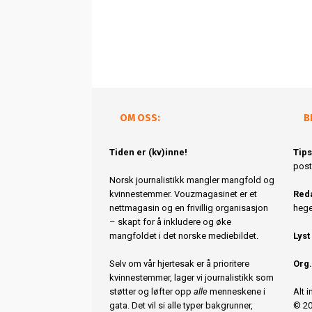
OM OSS:
B
Tiden er (kv)inne!
Tips
post
Norsk journalistikk mangler mangfold og
kvinnestemmer. Vouzmagasinet er et
Reda
nettmagasin og en frivillig organisasjon
hege
– skapt for å inkludere og øke
mangfoldet i det norske mediebildet.
Lyst
Selv om vår hjertesak er å prioritere
Org.
kvinnestemmer, lager vi journalistikk som
støtter og løfter opp
alle
menneskene i
Alt 
gata. Det vil si alle typer bakgrunner,
© 20