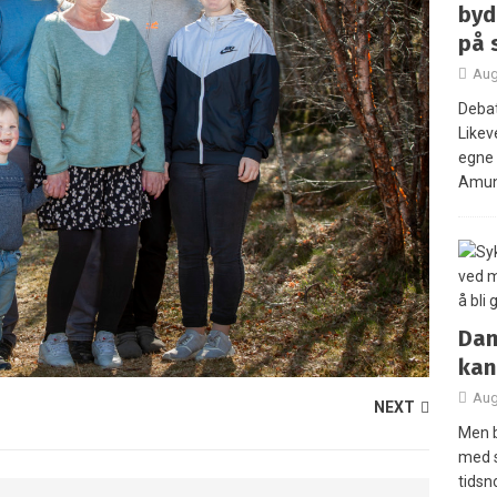
byd
på 
Aug
Debat
Likev
egne 
Amun
Dan
kan
Aug
NEXT
Men b
med 
tidsn