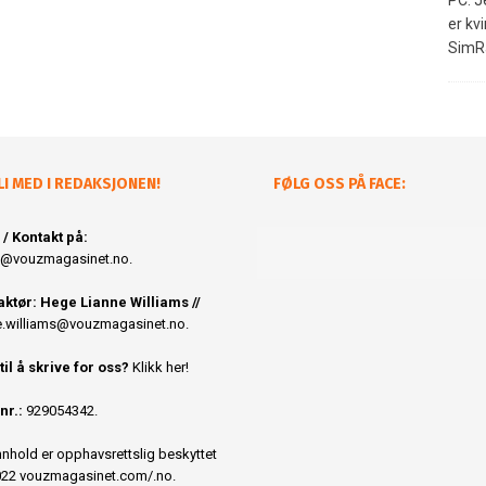
PC. 
er kvi
SimR
LI MED I REDAKSJONEN!
FØLG OSS PÅ FACE:
 / Kontakt på:
@vouzmagasinet.no.
ktør: Hege Lianne Williams //
.williams@vouzmagasinet.no
.
 til å skrive for oss?
Klikk her!
nr.:
929054342.
innhold er opphavsrettslig beskyttet
22 vouzmagasinet.com/.no.