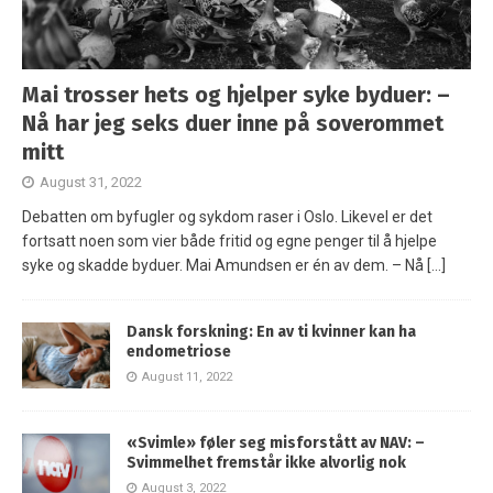
Mai trosser hets og hjelper syke byduer: –
Nå har jeg seks duer inne på soverommet
mitt
August 31, 2022
Debatten om byfugler og sykdom raser i Oslo. Likevel er det
fortsatt noen som vier både fritid og egne penger til å hjelpe
syke og skadde byduer. Mai Amundsen er én av dem. – Nå
[…]
Dansk forskning: En av ti kvinner kan ha
endometriose
August 11, 2022
«Svimle» føler seg misforstått av NAV: –
Svimmelhet fremstår ikke alvorlig nok
August 3, 2022