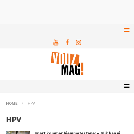
HOME
HPV
HPV
Snart kommer hjemmetestene: – Slik kan vi