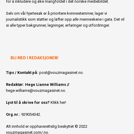
for å inkludere og øke mangfoldet i det norske mediebildet.
Selv om vår hjertesak er å prioritere kvinnestemmer, lager vi
journalistikk som støtter og løfter opp
alle
menneskene i gata. Det vil
si alle typer bakgrunner, legninger, erfaringer og utfordringer.
BLI MED I REDAKSJONEN!
Tips / Kontakt på:
post@vouzmagasinet.no.
Redaktør: Hege Lianne Williams //
hege.williams@vouzmagasinet.no
.
Lyst til å skrive for oss?
Klikk her!
Org.nr.:
929054342.
Alt innhold er opphavsrettslig beskyttet © 2022
vouzmagasinet.com/.no.