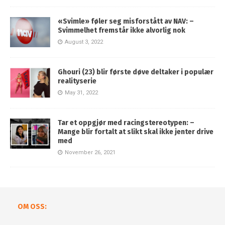
«Svimle» føler seg misforstått av NAV: –
Svimmelhet fremstår ikke alvorlig nok
August 3, 2022
Ghouri (23) blir første døve deltaker i populær
realityserie
May 31, 2022
Tar et oppgjør med racingstereotypen: –
Mange blir fortalt at slikt skal ikke jenter drive
med
November 26, 2021
OM OSS: