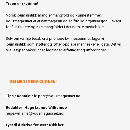
Tiden er (kv)inne!
Norsk journalistikk mangler mangfold og kvinnestemmer.
Vouzmagasinet er et nettmagasin og en frivillig organisasjon – skapt
for å inkludere og øke mangfoldet i det norske mediebildet.
Selv om vår hjertesak er å prioritere kvinnestemmer, lager vi
journalistikk som støtter og løfter opp
alle
menneskene i gata. Det vil
si alle typer bakgrunner, legninger, erfaringer og utfordringer.
BLI MED I REDAKSJONEN!
Tips / Kontakt på:
post@vouzmagasinet.no.
Redaktør: Hege Lianne Williams //
hege.williams@vouzmagasinet.no
.
Lyst til å skrive for oss?
Klikk her!