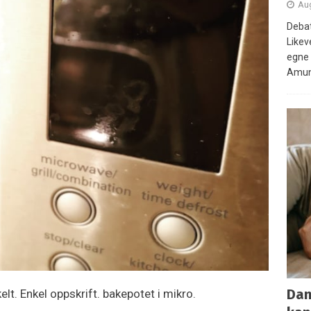
Aug
Debat
Likev
egne 
Amun
Dan
lt. Enkel oppskrift. bakepotet i mikro.