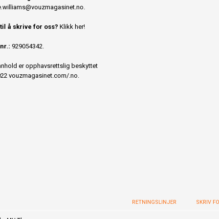
.williams@vouzmagasinet.no
.
 til å skrive for oss?
Klikk her!
nr.:
929054342.
innhold er opphavsrettslig beskyttet
22 vouzmagasinet.com/.no.
RETNINGSLINJER
SKRIV F