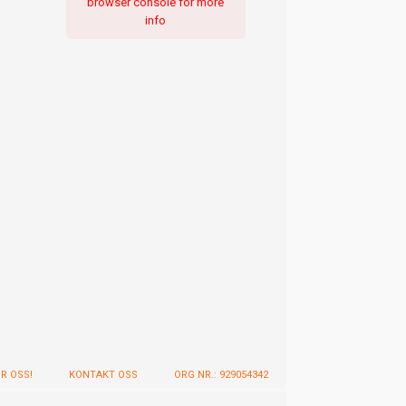
browser console for more
info
OR OSS!
KONTAKT OSS
ORG NR.: 929054342