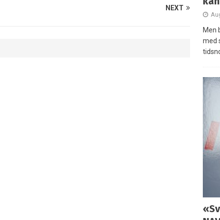
kan
NEXT
Aug
Men b
med 
tidsn
«Sv