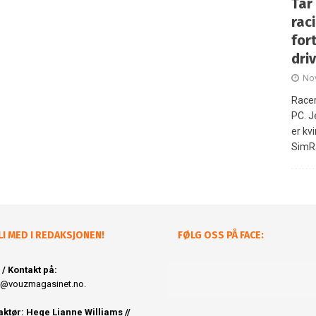
Tar
rac
fort
dri
No
Racer
PC. 
er kvi
SimR
LI MED I REDAKSJONEN!
FØLG OSS PÅ FACE:
 / Kontakt på:
@vouzmagasinet.no.
ktør: Hege Lianne Williams //