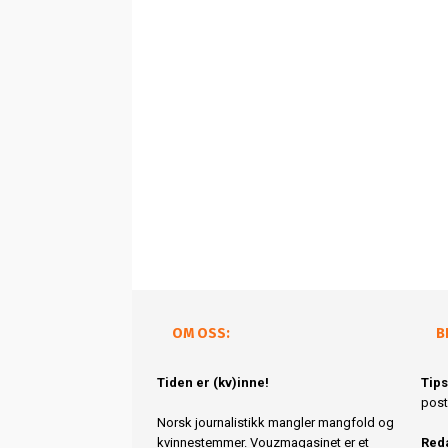
OM OSS:
B
Tiden er (kv)inne!
Tips
post
Norsk journalistikk mangler mangfold og
kvinnestemmer. Vouzmagasinet er et
Reda