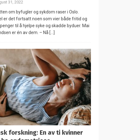
ust 31, 2022
ten om byfugler og sykdom raser i Oslo.
el er det fortsatt noen som vier både fritid og
penger til å hjelpe syke og skadde byduer. Mai
dsen er én av dem. – Nå
[…]
sk forskning: En av ti kvinner