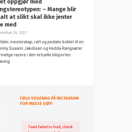
 et oppgjør med
ingstereotypen: – Mange blir
alt at slikt skal ikke jenter
ve med
vember 26, 2021
biler, mesterskap, ratt og pedaler koblet til en
Jenny Susann Jakobsen og Hedda Rangsæter
nnelige racere i den virtuelle bilsporten
acing.
FØLG VOUZMAG PÅ INSTAGRAM
FOR MASSE GØY!
Feed failed to load, check