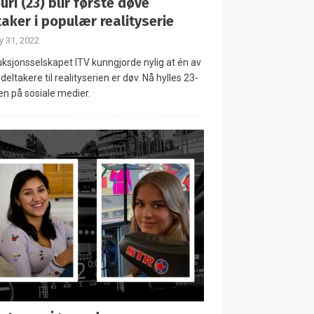
uri (23) blir første døve
taker i populær realityserie
 31, 2022
ksjonsselskapet ITV kunngjorde nylig at én av
deltakere til realityserien er døv. Nå hylles 23-
en på sosiale medier.