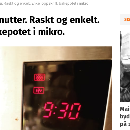
. Raskt og enkelt. Enkel oppskrift. bakepotet i mikro.
utter. Raskt og enkelt.
SI
kepotet i mikro.
Mai
byd
på 