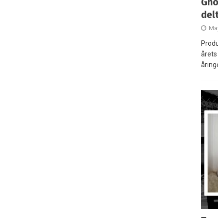
Gho
del
May
Produ
årets 
åring