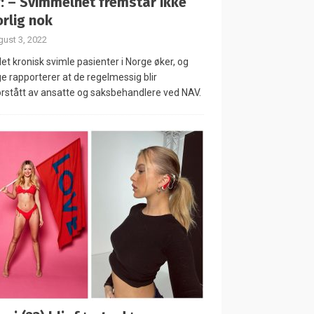
: – Svimmelhet fremstår ikke
orlig nok
ust 3, 2022
let kronisk svimle pasienter i Norge øker, og
 rapporterer at de regelmessig blir
rstått av ansatte og saksbehandlere ved NAV.