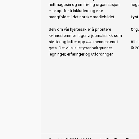
nettmagasin og en frivillig organisasjon
hege
– skapt for å inkludere og øke
mangfoldet i det norske mediebildet.
Lyst
Selv om vår hjertesak er å prioritere
Org.
kvinnestemmer, lager vi journalistikk som
støtter og løfter opp
alle
menneskene i
Alt 
gata. Det vil si alle typer bakgrunner,
© 20
legninger, erfaringer og utfordringer.