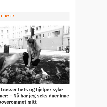
STE NYTT!
 trosser hets og hjelper syke
uer: – Nå har jeg seks duer inne
soverommet mitt