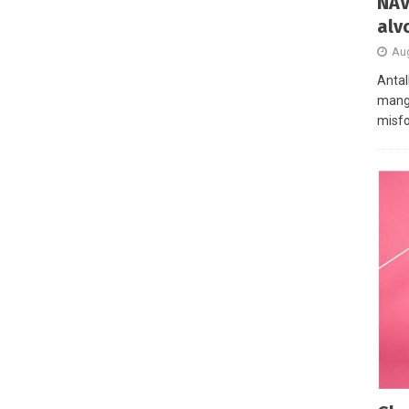
NAV
alv
Aug
Antal
mange
misfo