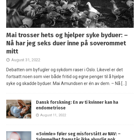
Mai trosser hets og hjelper syke byduer: –
Nå har jeg seks duer inne på soverommet
mitt
August 31, 2022
Debatten om byfugler og sykdom raser i Oslo. Likevel er det
fortsatt noen som vier både fritid og egne penger til å hjelpe
syke og skadde byduer. Mai Amundsen er én av dem. – Nå
[…]
Dansk forskning: En av ti kvinner kan ha
endometriose
August 11, 2022
«Svimle» føler seg misforstått av NAV: –
Svimmelhet fremstår ikke alvorlig nok