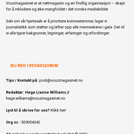
Vouzmagasinet er et nettmagasin og en frivillig organisasjon – skapt
for å inkludere og øke mangfoldet i det norske mediebildet.
Selv om vår hjertesak er å prioritere kvinnestemmer, lager vi
journalistikk som støtter og løfter opp
alle
menneskene i gata. Det vil
si alle typer bakgrunner, legninger, erfaringer og utfordringer.
BLI MED I REDAKSJONEN!
Tips / Kontakt på:
post@vouzmagasinet.no.
Redaktør: Hege Lianne Williams //
hege.williams@vouzmagasinet.no
.
Lyst til å skrive for oss?
Klikk her!
Org.nr.:
929054342.