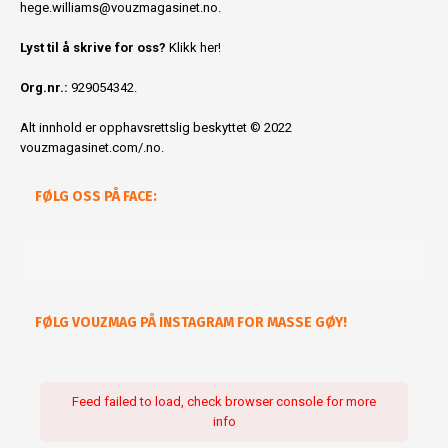
hege.williams@vouzmagasinet.no
.
Lyst til å skrive for oss?
Klikk her!
Org.nr.:
929054342.
Alt innhold er opphavsrettslig beskyttet © 2022
vouzmagasinet.com/.no.
FØLG OSS PÅ FACE:
FØLG VOUZMAG PÅ INSTAGRAM FOR MASSE GØY!
Feed failed to load, check browser console for more
info