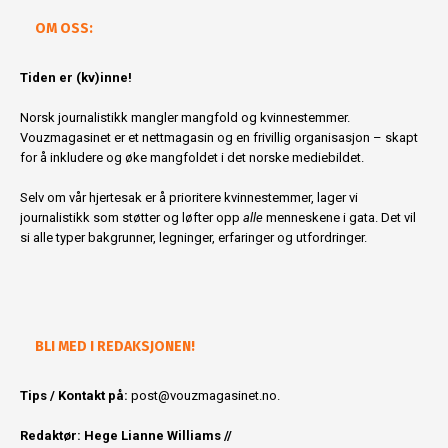
OM OSS:
Tiden er (kv)inne!
Norsk journalistikk mangler mangfold og kvinnestemmer.
Vouzmagasinet er et nettmagasin og en frivillig organisasjon – skapt
for å inkludere og øke mangfoldet i det norske mediebildet.
Selv om vår hjertesak er å prioritere kvinnestemmer, lager vi
journalistikk som støtter og løfter opp
alle
menneskene i gata. Det vil
si alle typer bakgrunner, legninger, erfaringer og utfordringer.
BLI MED I REDAKSJONEN!
Tips / Kontakt på:
post@vouzmagasinet.no.
Redaktør: Hege Lianne Williams //