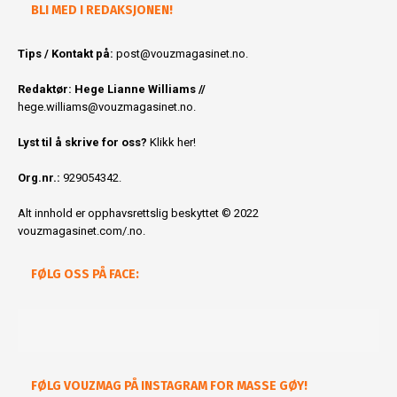
BLI MED I REDAKSJONEN!
Tips / Kontakt på:
post@vouzmagasinet.no.
Redaktør: Hege Lianne Williams //
hege.williams@vouzmagasinet.no
.
Lyst til å skrive for oss?
Klikk her!
Org.nr.:
929054342.
Alt innhold er opphavsrettslig beskyttet © 2022
vouzmagasinet.com/.no.
FØLG OSS PÅ FACE:
FØLG VOUZMAG PÅ INSTAGRAM FOR MASSE GØY!