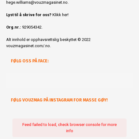
hege.williams@vouzmagasinet.no
.
Lyst til å skrive for oss?
Klikk her!
Org.nr.:
929054342.
Alt innhold er opphavsrettslig beskyttet © 2022
vouzmagasinet.com/.no.
FØLG OSS PÅ FACE:
FØLG VOUZMAG PÅ INSTAGRAM FOR MASSE GØY!
Feed failed to load, check browser console for more
info