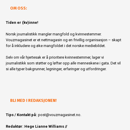
OM OSS:
Tiden er (kv)inne!
Norsk journalistikk mangler mangfold og kvinnestemmer.
Vouzmagasinet er et nettmagasin og en frivillig organisasjon – skapt
for å inkludere og øke mangfoldet i det norske mediebildet.
Selv om vår hjertesak er å prioritere kvinnestemmer, lager vi
journalistikk som støtter og løfter opp
alle
menneskene i gata. Det vil
si alle typer bakgrunner, legninger, erfaringer og utfordringer.
BLI MED I REDAKSJONEN!
Tips / Kontakt på:
post@vouzmagasinet.no.
Redaktør: Hege Lianne Williams //