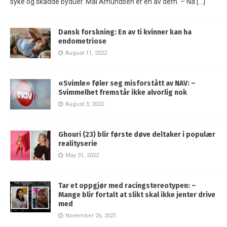
syke og skadde byduer. Mai Amundsen er én av dem. – Nå
[…]
Dansk forskning: En av ti kvinner kan ha
endometriose
August 11, 2022
«Svimle» føler seg misforstått av NAV: –
Svimmelhet fremstår ikke alvorlig nok
August 3, 2022
Ghouri (23) blir første døve deltaker i populær
realityserie
May 31, 2022
Tar et oppgjør med racingstereotypen: –
Mange blir fortalt at slikt skal ikke jenter drive
med
November 26, 2021