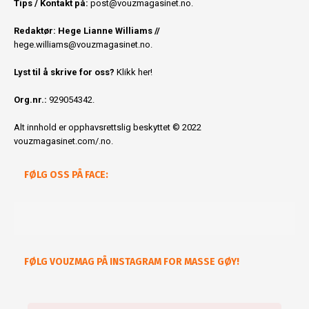
Tips / Kontakt på:
post@vouzmagasinet.no.
Redaktør: Hege Lianne Williams //
hege.williams@vouzmagasinet.no
.
Lyst til å skrive for oss?
Klikk her!
Org.nr.:
929054342.
Alt innhold er opphavsrettslig beskyttet © 2022
vouzmagasinet.com/.no.
FØLG OSS PÅ FACE:
FØLG VOUZMAG PÅ INSTAGRAM FOR MASSE GØY!