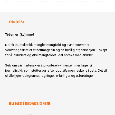
OM OSS:
Tiden er (kv)inne!
Norsk journalistikk mangler mangfold og kvinnestemmer.
Vouzmagasinet er et nettmagasin og en frivillig organisasjon – skapt
for å inkludere og øke mangfoldet i det norske mediebildet.
Selv om vår hjertesak er å prioritere kvinnestemmer, lager vi
journalistikk som støtter og løfter opp
alle
menneskene i gata. Det vil
si alle typer bakgrunner, legninger, erfaringer og utfordringer.
BLI MED I REDAKSJONEN!